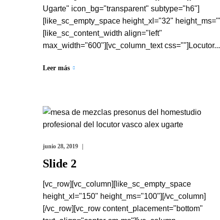
Ugarte" icon_bg="transparent" subtype="h6"]
[like_sc_empty_space height_xl="32" height_ms="
[like_sc_content_width align="left"
max_width="600"][vc_column_text css=""]Locutor...
Leer más
junio 28, 2019
Slide 2
[vc_row][vc_column][like_sc_empty_space
height_xl="150" height_ms="100"][/vc_column]
[/vc_row][vc_row content_placement="bottom"