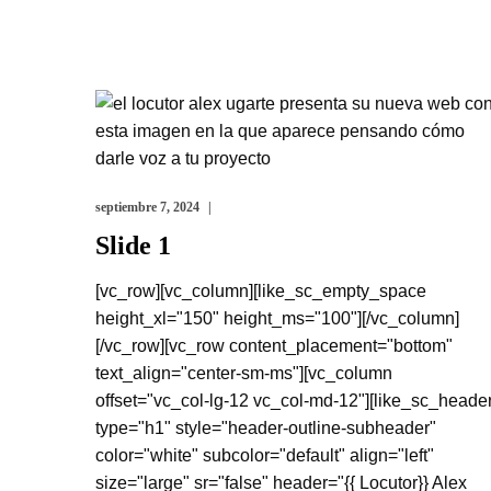
septiembre 7, 2024
Slide 1
[vc_row][vc_column][like_sc_empty_space
height_xl="150" height_ms="100"][/vc_column]
[/vc_row][vc_row content_placement="bottom"
text_align="center-sm-ms"][vc_column
offset="vc_col-lg-12 vc_col-md-12"][like_sc_heade
type="h1" style="header-outline-subheader"
color="white" subcolor="default" align="left"
size="large" sr="false" header="{{ Locutor}} Alex