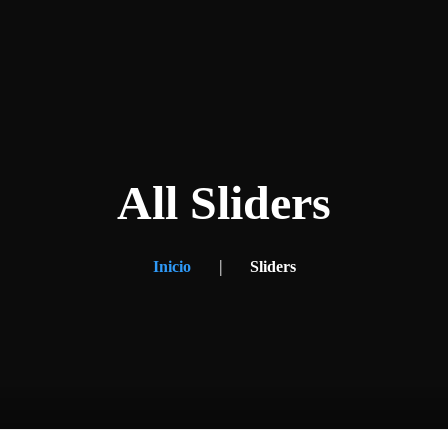
HA
SERVICIOS
BLOG
¿HABLAMOS?
All Sliders
Inicio
Sliders