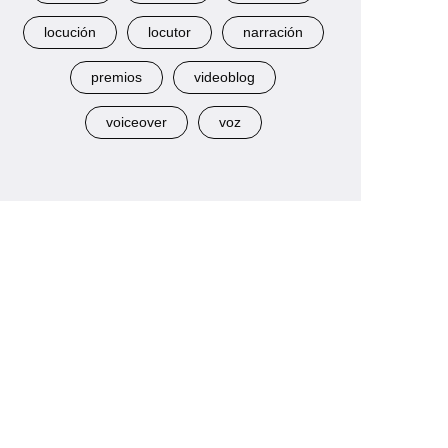
locución
locutor
narración
premios
videoblog
voiceover
voz