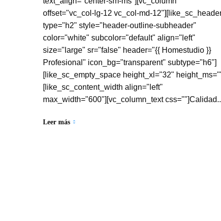
text_align="center-sm-ms"][vc_column
offset="vc_col-lg-12 vc_col-md-12"][like_sc_heade
type="h2" style="header-outline-subheader"
color="white" subcolor="default" align="left"
size="large" sr="false" header="{{ Homestudio }}
Profesional" icon_bg="transparent" subtype="h6"]
[like_sc_empty_space height_xl="32" height_ms="
[like_sc_content_width align="left"
max_width="600"][vc_column_text css=""]Calidad..
Leer más