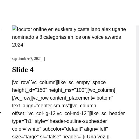
septiembre 7, 2024
Slide 4
[vc_row][vc_column][like_sc_empty_space
height_xl="150" height_ms="100"][/vc_column]
[/vc_row][vc_row content_placement="bottom"
text_align="center-sm-ms"][vc_column
r
offset="vc_col-lg-12 vc_col-md-12"][like_sc_header
type="h1" style="header-outline-subheader"
color="white" subcolor="default" align="left"
size="large" sr="false" header="{{ Una voz }}