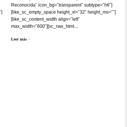
Reconocida" icon_bg="transparent" subtype="h6"]
"]
[like_sc_empty_space height_xl="32" height_ms=""]
[like_sc_content_width align="left"
max_width="600"][vc_raw_html...
Leer más