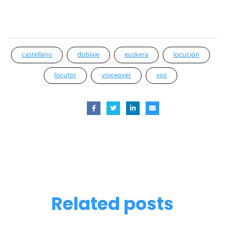
castellano
doblaje
euskera
locución
locutor
voiceover
voz
Related
posts