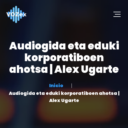
Audiogida eta eduki
korporatiboen
ahotsa | Alex Ugarte
Inicio
Audiogida eta eduki korporatiboen ahotsa |
Alex Ugarte